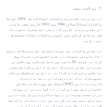
٢. ہم کون ہیں۔
او ایل پی فنانشل سروسز پاکستان لمیٹڈ (سابقہ ORIX لیزنگ
پاکستان لمیٹڈ) جولائی 1986 میں ORIX کارپوریشن، جاپان،
اور مقامی سرمایہ کاروں کے درمیان ایک مشترکہ منصوبے کے
طور پر قائم کی گئی تھی۔ کمپنی پاکستان اسٹاک ایکسچینج
میں درج ہے۔
او ایل پی پاکستان بھر میں صارفین کی ایک وسیع صف کو ویلیو
ایڈڈ مالیاتی مصنوعات اور جدید تخصیص کردہ خدمات پیش
کرتا ہے۔ گزشتہ 39 سالوں میں حاصل کیے گئے بین الاقوامی
تجربے اور مقامی مہارت کا امتزاج او ایل پی کو ایک منفرد
مسابقتی برتری فراہم کرتا ہے۔ او ایل پی اس حقیقت پر فخر
محسوس کرتا ہے کہ اس نے چھوٹے اور درمیانے درجے کے
کاروباری اداروں (SME) سیکٹر کو سپورٹ کر کے ملک کی
اقتصادی ترقی میں اہم کردار ادا کیا ہے، اور اس عمل کے
دوران متعدد چھوٹے اور درمیانے کاروباروں کو بڑے اداروں
میں ترقی دینے میں مدد کی ہے، نیز براہِ راست اور بالواسطہ
طور پر ہزاروں ملازمتیں پیدا کی ہیں۔ آج، او ایل پی