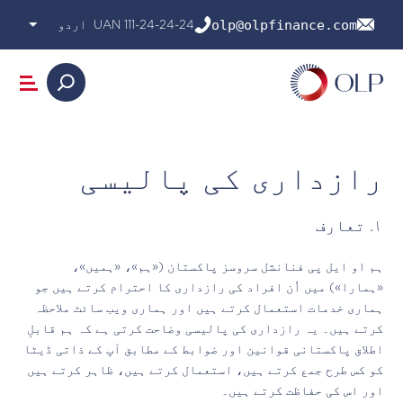
Ski
olp@olpfinance.com
111-24-24-24 UAN
t
conten
Search
تعارف
رازداری کی پالیسی
مصنوعات
میڈیا
سرمایہ کار کی معلومات
١. تعارف
کرایہ کیلکولیٹر
کیریئر
ہم او ایل پی فنانشل سروسز پاکستان («ہم»، «ہمیں»،
ہم سے رابطہ کریں
«ہمارا») میں اُن افراد کی رازداری کا احترام کرتے ہیں جو
ہماری خدمات استعمال کرتے ہیں اور ہماری ویب سائٹ ملاحظہ
کرتے ہیں۔ یہ رازداری کی پالیسی وضاحت کرتی ہے کہ ہم قابلِ
اطلاق پاکستانی قوانین اور ضوابط کے مطابق آپ کے ذاتی ڈیٹا
کو کس طرح جمع کرتے ہیں، استعمال کرتے ہیں، ظاہر کرتے ہیں
اور اس کی حفاظت کرتے ہیں۔