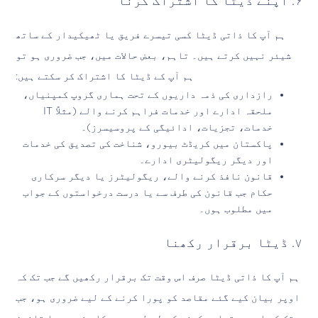
۶. اپنے ڈیٹا کا اشتراک کرنا
ہم آپ کا ذاتی ڈیٹا کسی تیسرے فریق یا ٹھیکیدار کے ساتھ
شیئر نہیں کرتے ہیں۔ تاہم، بعض حالات میں، جب ضروری ہو تو
ہم آپ کے ڈیٹا کا اشتراک کر سکتے ہیں:
رازداری کی ذمہ داریوں کے تحت ہماری گروپ کمپنیاں،
ملحقہ ادارے اور خدمات فراہم کرنے والے (مثلاً IT
خدمات، تجزیات، ادائیگی کے پروسیسرز)۔
پاکستان میں کریڈٹ بیورو، شناخت کی تصدیق کی خدمات
اور دیگر ریگولیٹری ادارے۔
قانون نافذ کرنے والے، ریگولیٹرز یا دیگر سرکاری
حکام جب قانون کی طرف سے یا درست درخواستوں کے جواب
میں مطلوب ہوں۔
۷. ڈیٹا برقرار رکھنا
ہم آپ کا ذاتی ڈیٹا صرف اس وقت تک برقرار رکھیں گے جب تک کہ
اوپر بیان کیے گئے مقاصد کو پورا کرنے کے لیے ضروری ہو، جب