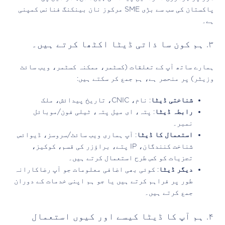
پاکستان کی سب سے بڑی SME مرکوز نان بینکنگ فنانس کمپنی
ہے۔
٣. ہم کون سا ذاتی ڈیٹا اکٹھا کرتے ہیں۔
ہمارے ساتھ آپ کے تعلقات (کسٹمر، ممکنہ کسٹمر، ویب سائٹ
وزیٹر) پر منحصر ہے، ہم جمع کر سکتے ہیں:
شناختی ڈیٹا
: نام، CNIC، تاریخ پیدائش، ملک
رابطہ ڈیٹا
: پتہ، ای میل پتہ، ٹیلی فون/موبائل
نمبر۔
استعمال کا ڈیٹا
: آپ ہماری ویب سائٹ/سروسز، ڈیوائس
شناخت کنندگان، IP پتے، براؤزر کی قسم، کوکیز،
تجزیات کو کس طرح استعمال کرتے ہیں۔
دیگر ڈیٹا
: کوئی بھی اضافی معلومات جو آپ رضاکارانہ
طور پر فراہم کرتے ہیں یا جو ہم اپنی خدمات کے دوران
جمع کرتے ہیں۔
۴. ہم آپ کا ڈیٹا کیسے اور کیوں استعمال