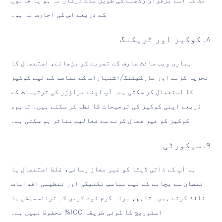
تک کہ اسے برقرار رکھنے کی طویل مدت درکار نہ ہو یا قانون
کے ذریعے اس کی اجازت نہ ہو۔
۸. کوکیز اور ٹریکنگ
ہماری ویب سائٹ صارف کے تجربے کو بڑھانے، استعمال کا
تجزیہ کرنے اور مارکیٹنگ/اشتہارات کے مقاصد کے لیے کوکیز
کا استعمال کر سکتی ہے۔ آپ اپنے براؤزر کی ترتیبات کے
ذریعے اپنی کوکیز کی ترجیحات کا نظم کر سکتے ہیں۔ تاہم،
کوکیز کو غیر فعال کرنے سے فعالیت متاثر ہو سکتی ہے۔
۹. سیکورٹی
ہم آپ کے ذاتی ڈیٹا کو غیر مجاز رسائی، غلط استعمال یا
نقصان سے بچانے کے لیے مناسب تکنیکی اور تنظیمی اقدامات
نافذ کرتے ہیں۔ تاہم، براہ کرم نوٹ کریں کہ ٹرانسمیشن یا
اسٹوریج کا کوئی طریقہ 100% محفوظ نہیں ہے۔