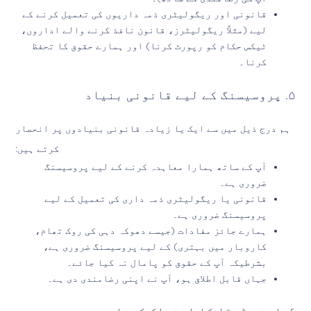
قانونی اور ریگولیٹری ذمہ داریوں کی تعمیل کرنے کے
لیے (مثلاً ریگولیٹرز، قانون نافذ کرنے والے اداروں،
ٹیکس حکام کو رپورٹ کرنا) اور ہمارے حقوق کا تحفظ
کرنا۔
۵. پروسیسنگ کے لیے قانونی بنیاد
ہم درج ذیل میں سے ایک یا زیادہ قانونی بنیادوں پر انحصار
کرتے ہیں:
آپ کے ساتھ ہمارا معاہدہ کرنے کے لیے پروسیسنگ
ضروری ہے۔
قانونی یا ریگولیٹری ذمہ داری کی تعمیل کے لیے
پروسیسنگ ضروری ہے۔
ہمارے جائز مفادات (جیسے دھوکہ دہی کی روک تھام،
کاروبار میں بہتری) کے لیے پروسیسنگ ضروری ہے،
بشرطیکہ آپ کے حقوق کو پامال نہ کیا جائے۔
جہاں قابل اطلاق ہو، آپ نے اپنی رضامندی دی ہے۔