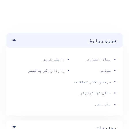
فوری روابط
ہمارا تعارف
رابطہ کریں
میڈیا
رازداری کی پالیسی
سرمایہ کار تعلقات
مالی کیلکولیٹر
ملازمتیں
مصنوعات