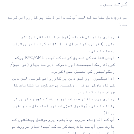
کرتے ہیں۔
ہم درج ذیل مقاصد کے لیے آپ کے ذاتی ڈیٹا پر کارروائی کرتے
ہیں:
ہماری مالیاتی خدمات (قرضے، فنانسنگ، لیزنگ،
وغیرہ) فراہم کرنے، ان کا انتظام کرنے اور برقرار
رکھنے کے لیے۔
اپنی شناخت کی تصدیق کرنے کے لیے، KYC/AML چیک،
کریڈٹ رسک اسیسمنٹ اور دھوکہ دہی سے بچاؤ (قوانین/
ریگولیٹرز کی تعمیل میں) کریں۔
ادائیگیوں اور لین دین پر کارروائی کرنے، لین دین
کی تاریخ کو برقرار رکھنے، پوچھ گچھ یا شکایات کا
جواب دینے کے لیے۔
ہماری ویب سائٹ، خدمات اور صارف کے تجربے کو بہتر
بنانے کے لیے (بشمول تجزیات اور استعمال سے باخبر
رہنا)۔
آپ کے اکاؤنٹ، سروس اپ ڈیٹس، پروموشنل پیشکشوں کے
بارے میں آپ سے بات چیت کرنے کے لیے (جہاں ضرورت ہو
آپ کی رضامندی کے ساتھ)۔